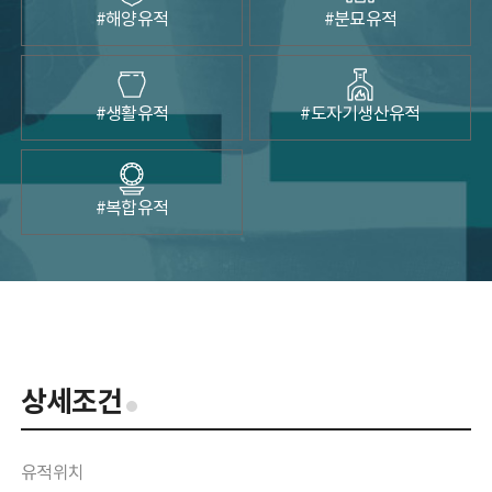
#해양유적
#분묘유적
전시관
목포해양유물전시관
태안해양유물전시관
#생활유적
#도자기생산유적
행사/교육
일정
#복합유적
학술행사
문화행사
목포해양유물전시관 교육
태안해양유물전시관 교육
자료마당
소장품
상세조건
출판물
해양유산 디자인
유적위치
조사연구 영상