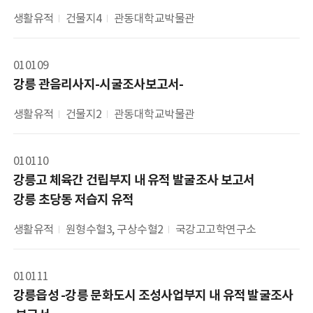
생활유적
건물지4
관동대학교박물관
010109
강릉 관음리사지-시굴조사보고서-
생활유적
건물지2
관동대학교박물관
010110
강릉고 체육간 건립부지 내 유적 발굴조사 보고서 

강릉 초당동 저습지 유적
생활유적
원형수혈3, 구상수혈2
국강고고학연구소
010111
강릉읍성 -강릉 문화도시 조성사업부지 내 유적 발굴조사