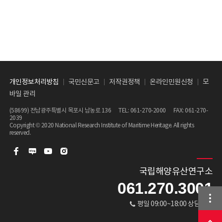
개인정보처리방침
국민신문고
저작권정책
온라인민원신청
모
바일 관리
(58699) 전남광주특별시 목포시 남농로 136 TEL:
061-270-2000
FAX: 061-270-
2039
Copyright © 2020 National Research Institute of Maritime Heritage. All rights
reserved.
국립해양유산연구소
061.270.3001
평일 09:00~18:00 상담가능