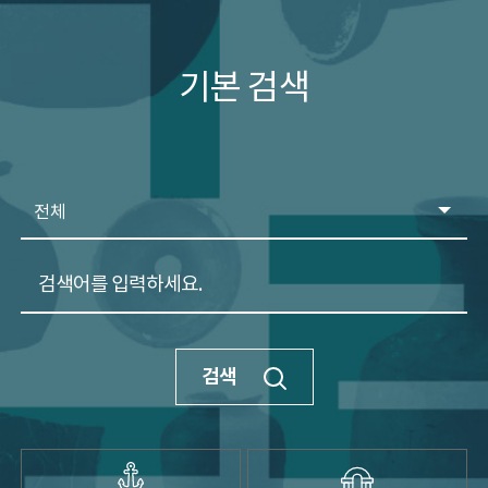
기본 검색 배경이미지
소개
인사말
기본 검색
역사
전망과 임무
조직
운영시설
검색 분류
오시는길
홍보
검색어
학술활동
수중유산 발굴
수중유산 보존연구
검색
전통선박 연구
해양역사문화 연구
교류협력
학술지 발간