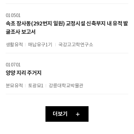
010501
속초 장사동(292번지 일원) 교정시설 신축부지 내 유적 발
굴조사 보고서
생활유적
매납유구1기 
국강고고학연구소
010701
양양 지리 주거지
분묘유적
토광묘1
강릉대학교박물관
더보기