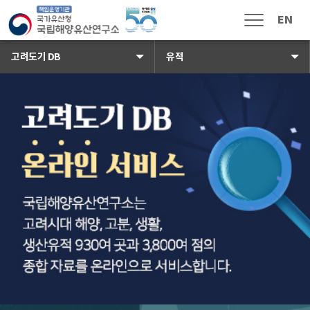
국가유산청 국립해양유산연구소 로
EN
메뉴열림
고려도기 DB
유적
소식 · 참여
공지사항
보도자료
채용공고
입찰공고
해풍지
수중유산 신고
국민신문고
자주하는 질문
고객 게시판