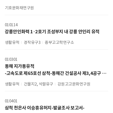
기호문화재연구원
010114
강릉안인화력 1·2호기 조성부지 내 강릉 안인리 유적
생활유적
경작유구3
중부고고학연구소
010301
동해 지가동유적 

-고속도로 제65호선 삼척-동해간 건설공사 제3,4공구 유
적 발굴조사 보고서-
생활유적
건물지2, 석렬유구
강원고고문화연구원
010401
삼척 천은사 이승휴유허지-발굴조사 보고서-