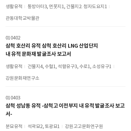
생활유적
통방아터3, 연못지1, 건물지2. 청자도요지1
관동대학교박물관
010402
삼척 호산리 유적 삼척 호산리 LNG 산업단지 

내 유적 문화재 발굴조사 보고서
생활유적
건물지4, 수혈1, 석렬유구3, 수로1, 소성유구1
강원문화재연구소
010403
삼척 성남동 유적 -삼척고 이전부지 내 유적 발굴조사 보고
서-
분묘유적
석곽묘2, 토광묘1
강원고고문화연구원