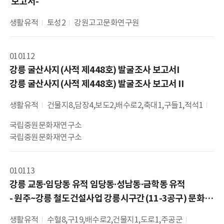
 보고서-
생활유적
토성2
강원고고문화연구원
010112
강릉 굴산사지(사적 제448호) 발굴조사 보고서I

강릉 굴산사지(사적 제448호) 발굴조사 보고서Ⅱ
생활유적
건물지8,담장4,보도2,배수로2,축대1,구들1,적석1
국립중원문화재연구소
국립중원문화재연구소
010113
강릉 교동∙임당동 유적 임당동∙성남동∙금학동 유적 

- 원주~강릉 철도건설사업 강릉시구간(11-3공구) 문화재
 조사-
생활유적
수혈8,구19,배수로2,건물지1,도로1,주공군