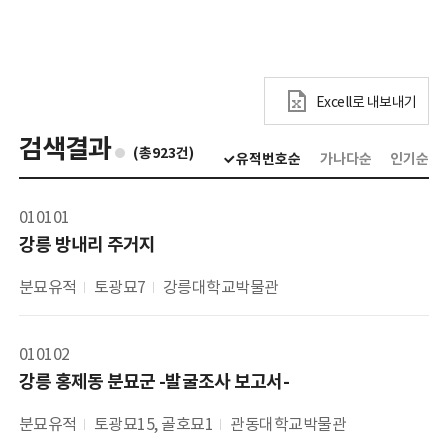
Excell로 내보내기
검색결과
(총923건)
유적번호순
가나다순
인기순
010101
강릉 방내리 주거지
분묘유적
토광묘7
강릉대학교박물관
010102
강릉 홍제동 분묘군 -발굴조사 보고서-
분묘유적
토광묘15, 골호묘1
관동대학교박물관