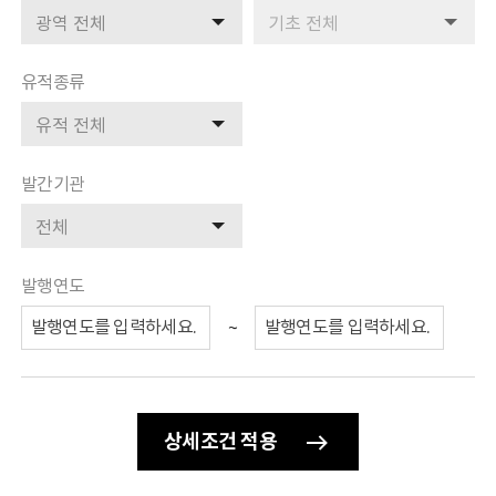
검색 분류
검색 분류
우리배 용어사전
전자도서관
유적종류
고려도기 DB
검색 분류
해양유산 갤러리
발간기관
정보공개
정보공개제도와 신청
검색 분류
공공데이터 개방
행정정보 공개
발행연도
~
이용마당
모바일 관리
개인정보처리방침
저작권정책
상세조건 적용
읽기전용프로그램 안내