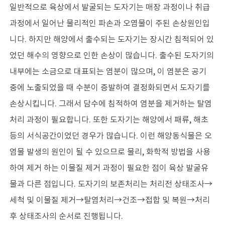
일반적으로 육상에서 발굴되는 도자기는 매장 과정이나 취급
과정에서 일어난 물리적인 파손과 오염물이 주된 손상원인입
소개
인사말
니다. 하지만 해양에서 출수되는 도자기는 장시간 침적되어 있
역사
전망과 임무
었던 해수의 영향으로 인한 손상이 많습니다. 출수된 도자기의
조직
내부에는 소금으로 대표되는 염분이 많으며, 이 염분은 공기
운영시설
중에 노출되었을 때 수분이 증발하여 결정화되면서 도자기를
오시는길
손상시킵니다. 그래서 담수에 침적하여 염분을 제거하는 탈염
홍보
처리 과정이 필요합니다. 또한 도자기는 해양에서 패류, 해초
등의 서식공간이었던 경우가 많습니다. 이런 해양동식물은 오
학술활동
수중유산 발굴
염물 발생의 원인이 될 수 있으므로 물리, 화학적 방법을 사용
수중유산 보존연구
하여 제거 하는 이물질 제거 과정이 필요한 점이 육상 발굴유
전통선박 연구
물과 다른 점입니다. 도자기의 보존처리는 처리전 상태조사→
해양역사문화 연구
세척 및 이물질 제거→탈염처리→건조→접합 및 복원→처리
교류협력
후 상태조사의 순서로 진행됩니다.
학술지 발간