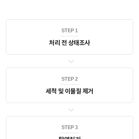
전시관
목포해양유물전시관
태안해양유물전시관
STEP 1
처리 전 상태조사
행사/교육
일정
학술행사
문화행사
목포해양유물전시관 교육
STEP 2
태안해양유물전시관 교육
세척 및 이물질 제거
자료마당
소장품
출판물
STEP 3
해양유산 디자인
조사연구 영상