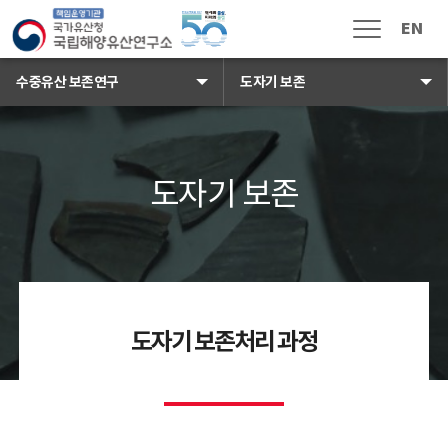
국가유산청 국립해양유산연구소 로
EN
메뉴열림
수중유산 보존연구
도자기 보존
도자기 보존 배경이미지
도자기 보존
소식 · 참여
공지사항
보도자료
채용공고
입찰공고
해풍지
도자기 보존처리 과정
수중유산 신고
국민신문고
자주하는 질문
고객 게시판