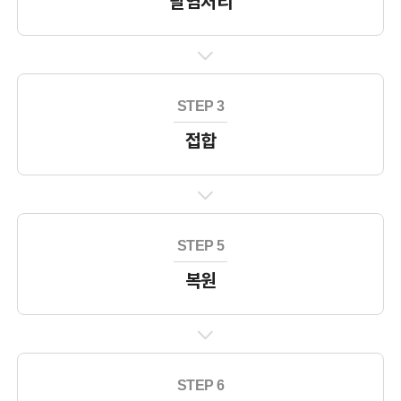
탈염처리
우리배 용어사전
전자도서관
고려도기 DB
해양유산 갤러리
STEP 3
접합
정보공개
정보공개제도와 신청
공공데이터 개방
행정정보 공개
STEP 5
이용마당
복원
모바일 관리
개인정보처리방침
저작권정책
읽기전용프로그램 안내
STEP 6