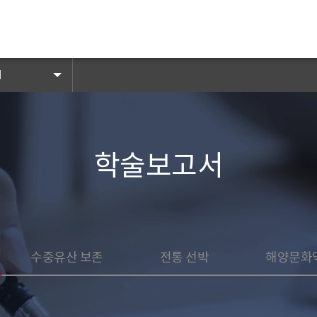
고
서
학술보고서
도자료
채용공고
입찰공고
해풍지
수중유산 신고
국민
전자민
수중유산 보존
전통 선박
해양문화