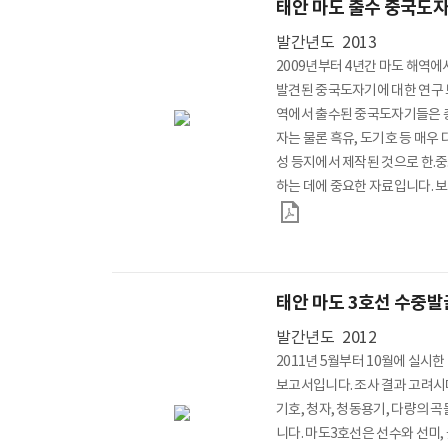
태안 마도 출수 중국도
발간년도
2013
2009년부터 4년간 마도 해역
발견된 중국도자기에 대한 연구 
역에서 출수된 중국도자기들은 총
자는 물론 흑유, 도기호 등 매우
성 등지에서 제작된 것으로 한.중
하는 데에 중요한 자료입니다. 보고서는
수 중국도자기 / III. 연구논문 /
다. *담당부서 : 수중발굴과
태안 마도 3호선 수중
발간년도
2012
2011년 5월부터 10월에 실시
보고서입니다. 조사 결과 고려시대 
기호, 청자, 청동용기, 다량의 
니다. 마도3호선은 선수와 선미,