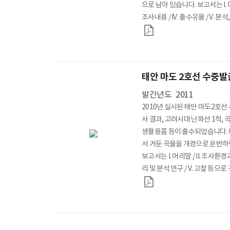
으로 남아 있습니다. 보고서는 I. 머리말
조사내용 / IV. 출수유물 / V. 분석
구성하였습니다. *담당부서 : 
태안 마도 2호선 수중
발간년도
2011
2010년 실시된 태안 마도2호
사 결과, 고려시대 난파선 1척, 곡
생활용품 등이 출수되었습니다.
서 거둔 곡물을 개경으로 운반
보고서는 I. 머리말 / II. 조사환경과 
리 및 분석 연구 / V. 고찰 등으
중발굴과