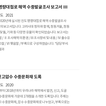
명량대첩로 해역 수중발굴조사 보고서 Ⅲ
년도
2021
전시관 교육
~2020년에 실시된 진도 명량대첩로 해역 수중발굴조사
차)의 보고서입니다. 고려시대 청자와 함께, 청동거울, 청동
 닻돌, 기와 등 다양한 유물이 확인되었습니다. 보고서는
 / Ⅱ 조사해역의 환경 / Ⅲ 조사장비 및 내용 / Ⅳ 출수유
배 용어사전
전자도서관
고려도기 DB
고찰 / Ⅵ 맺음말 / 부록으로 구성하였습니다. *담당부서:
유적
굴과
도기
전자도면
자료집
신고압수 수중문화재 도록
년도
2020
년부터 2018년까지 우리나라 해역에서 발견, 신고, 도굴
수중문화재 가운데 178점을 소개한 도록입니다. 주제는
 수중문화재, 압수 수중문화재로 나누었고, 부록으로는