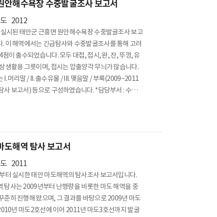
원안해수욕장 수중발굴조사 보고서
년도
2012
년 실시된 태안군 근흥면 원안해수욕장 수중발굴조사 보고
. 이 해역에서는 긴급탐사와 수중발굴조사를 통해 고려
4점이 출수되었습니다. 모두 대접, 접시, 완, 잔, 뚜껑, 유
일상생활용 그릇이며, 접시는 압출양각 무늬가 많습니다.
. 머리말 / II. 출수유물 / III. 맺음말 / 부록(2009~2011
탐사 보고서) 등으로 구성하였습니다. *담당부서 : 수중발
마도해역 탐사 보고서
년도
2011
년부터 실시한 태안 마도해역의 탐사조사 보고서입니다.
 탐사는 2009년부터 난행량을 비롯한 마도 해역을 중
꾸준히 진행해 왔으며, 그 결과를 바탕으로 2009년 마도
 2010년 마도2호선에 이어 2011년 마도3호선까지 발굴