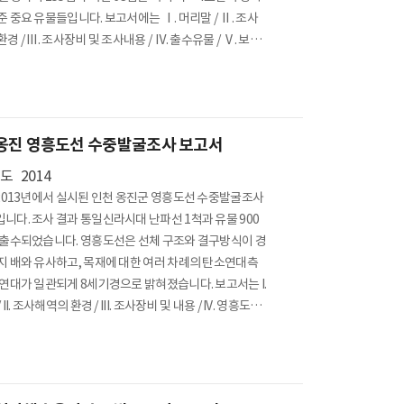
준 중요 유물들입니다. 보고서에는 Ⅰ. 머리말 / Ⅱ. 조사
경 / Ⅲ. 조사장비 및 조사내용 / Ⅳ. 출수유물 / Ⅴ. 보존
Ⅵ. 고찰 / Ⅶ. 맺음말 / 초록 등이 실려 있습니다. *담당부서
발굴과
옹진 영흥도선 수중발굴조사 보고서
년도
2014
~2013년에서 실시된 인천 옹진군 영흥도선 수중발굴조사
니다. 조사 결과 통일신라시대 난파선 1척과 유물 900
 출수되었습니다. 영흥도선은 선체 구조와 결구방식이 경
지 배와 유사하고, 목재에 대한 여러 차례의 탄소연대측
 연대가 일관되게 8세기경으로 밝혀졌습니다. 보고서는 I.
 II. 조사해역의 환경 / III. 조사장비 및 내용 / IV. 영흥도선
출수유물 / V. 출수유물 보존처리 / VI. 출수유물 분석 / VII.
VIII. 맺음말 등으로 구성하였습니다. *담당부서 : 수중발굴