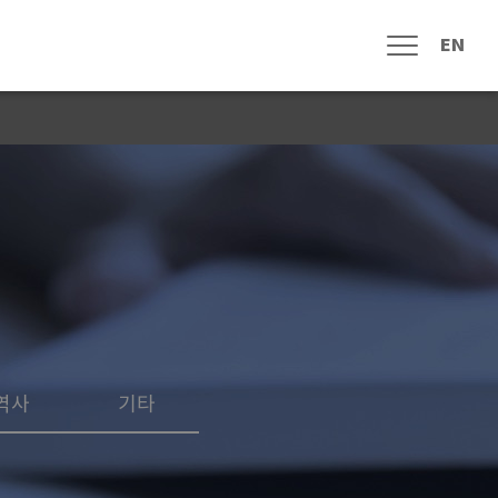
EN
메뉴열림
신문고
자주하는 질문
고객 게시판
원 참여안내
수중유산 조사
수중유산 보존
전통 선박
해양역사문화
역사
기타
기타