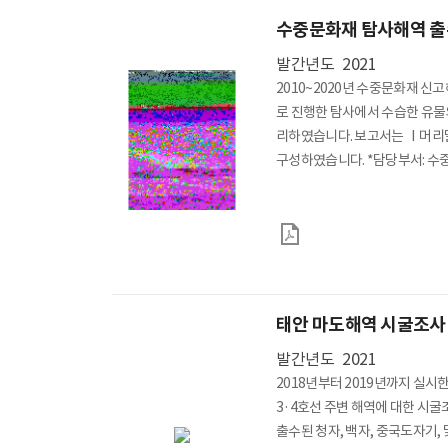
수중문화재 탐사해역 출
발간년도
2021
행사/교육
일정
학술
2010~2020년 수중문화재 신
로 진행한 탐사에서 수습한 유물의
리하였습니다. 보고서는 Ⅰ머리
구성하였습니다. *담당부서
자료마당
소장품
수중유산 50선
소장품 추천
소장품 검색
열람과 복제
문화유산 기증
태안 마도해역 시굴조사
발간년도
2021
2018년부터 2019년까지 실시
3·4호선 주변 해역에 대한 시
출수된 청자, 백자, 중국도자기, 