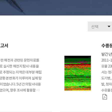
사
전망과 임무
조직
운영시설
오시는길
홍
전략체계도
ESG 추진전략
검색 분류
수중유산 보존연구
전통선박 연구
해양역사문화 연
보고서
수중문
수중유산 보존과학
난파선 연구
섬문화 조사 연구
발간
난파선 보존
전통선박 연구
수군진 조사 연구
진왜란 해전과 관련된 문헌자료를
2011
유기물 보존
전통선박 활용
조운문화유적 조사 
로 실시한 해전지 탐사 내용을
유물 2
비
금속유물 보존
해양실크로드 조사 
로 추정되는 지역은 대부분 매립
서는 청
도자기 보존
양환경 변화가 이루어져 실제 탐
도기병,
수중유산 보존환경
적이었습니다. 5년 간의 탐사내용
발, 청
였으며, 향후 조사에 활용할 수
수유물은
보고서는 Ⅰ. 머리말 / Ⅱ. 문헌
세기로 
Ⅴ. 맺음말 등으로 구성하였습니
생산되었
시관
태안해양유물전시관
니다.