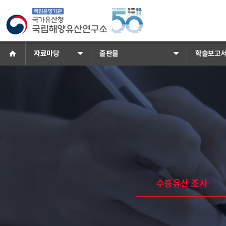
국가유산청 국립해양유산연구소 로
홈으로
자료마당
출판물
학술보고
학술보고서 배경이미지
소식 · 참여
공지사항
보
수중유산 조사