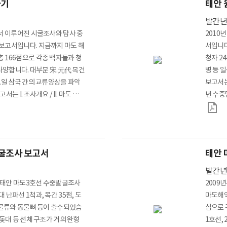
자기
태안 
발간
에서 이루어진 시굴조사와 탐사 중
2010
보고서입니다. 지금까지 마도 해
서입니다
 166점으로 각종 백자들과 청
청자 24
 다양합니다. 대부분 宋.元代 복건
병 등 
.일 삼국 간의 교류양상을 파악
보고서는 I
 I. 조사개요 / II. 마도 출
년 수중
 IV. 맺음말 등으로 구성하였습니
굴과
발굴조사 보고서
태안 
발간
한 태안 마도3호선 수중발굴조사
2009
난파선 1척과, 목간 35점, 도
마도해역
곡물류와 동물뼈 등이 출수되었습
심으로 
 돛대 등 선체 구조가 거의 완형
1호선,