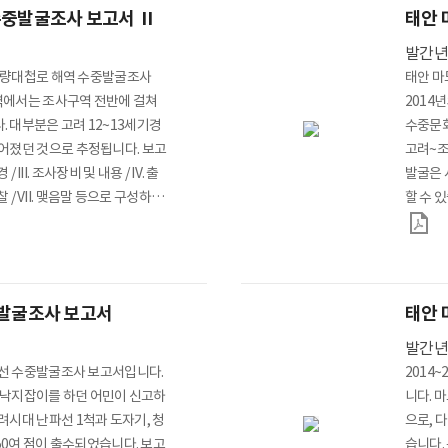
수중발굴조사 보고서 Ⅱ
태안 
발간
 명량대첩로 해역 수중발굴조사
태안 마
해역에서는 조사구역 전반에 걸쳐
2014
 대부분은 고려 12~13세기경
수중문화재
어졌던 것으로 추정됩니다. 보고
고려~조
/ III. 조사장비 및 내용 / IV. 출
발굴은 
고찰 / VII. 맺음말 등으로 구성하였
할 수 있
습니다. *담당부서 : 수중발굴과
출수유물
중발굴조사 보고서
태안 
발간
2호선 수중발굴조사 보고서입니다.
2014
에 낙지잡이를 하던 어민이 신고하
니다. 
려시대 난파선 1척과 도자기, 청
으로, 
 50여 점이 출수되었습니다. 보고
습니다.