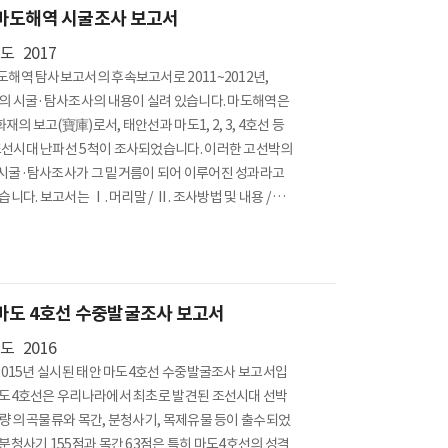
마도해역 시굴조사 보고서
년도
2017
도해역 탐사보고서의 후속보고서로 2011~2012년,
년의 시굴·탐사조사의 내용이 실려 있습니다. 마도해역은
의 보고(寶庫)로서, 태안선과 마도1, 2, 3, 4호선 등
선시대 난파선 5척이 조사되었습니다. 이러한 고선박의
시굴·탐사조사가 그 밑거름이 되어 이루어진 성과라고
습니다. 보고서는 Ⅰ. 머리말 / Ⅱ. 조사방법 및 내용 / Ⅲ.
 / Ⅳ. 맺음말 / 초록(국영중일문) 등으로 구성하였습니
다. *담당부서 : 수중발굴과
마도 4호선 수중발굴조사 보고서
년도
2016
~2015년 실시된 태안 마도4호선 수중발굴조사 보고서입
마도4호선은 우리나라에서 최초로 발견된 조선시대 선박
다량의 곡물류와 목간, 분청사기, 목제유물 등이 출수되었
 분청사기 155점과 목간 63점은 특히 마도4호선의 성격