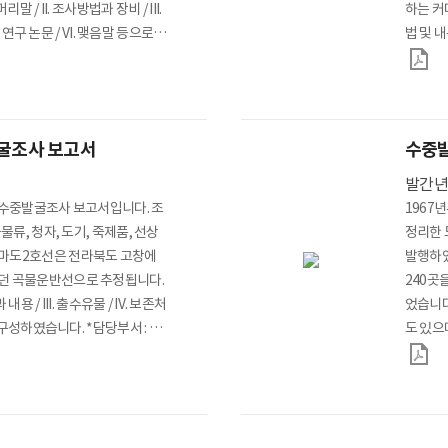
 / II. 조사방법과 장비 / III.
하는 커다
, 연구 논문 / VI. 맺음말 등으로
법 및 내
수중발굴과
다. *
발굴조사 보고서
수중발
발간
선 수중발굴조사 보고서입니다. 조
1967
물류, 청자, 도기, 죽제품, 선상
정리한 
 마도2호선은 전라북도 고창에
발행하였
하던 곡물운반선으로 추정됩니다.
240곳
내용 / III. 출수유물 / IV. 보존처
었습니다
로 구성하였습니다. *담당부서 : 수
도 있으
있다. 
청사기 
등 석제
수중발견