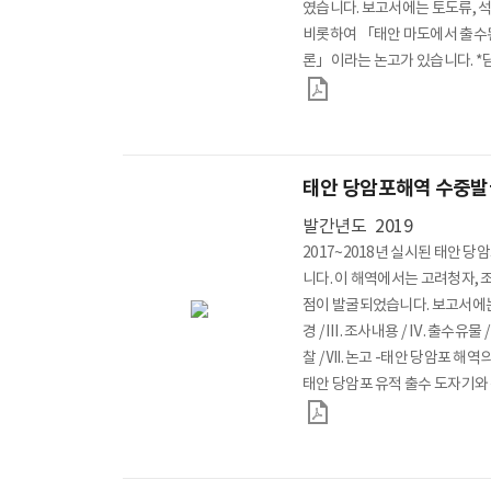
였습니다. 보고서에는 토도류, 석
정보공개
정보공개제도와
비롯하여 「태안 마도에서 출수된
제도안내
론」이
청구 신청
수수료 안내
정보공개 서식
태안 당암포해역 수중발
발간년도
2019
이용마당
모바일 관리
2017~2018년 실시된 태안 
니다. 이 해역에서는 고려청자, 조
점이 발굴되었습니다. 보고서에는 
경 / Ⅲ. 조사내용 / Ⅳ. 출수유물 
찰 / Ⅶ. 논고 -태안 당암포 해
태안 당암포 유적 출수 도자기와 
순 / Ⅷ. 맺음말 이 실려 있습니