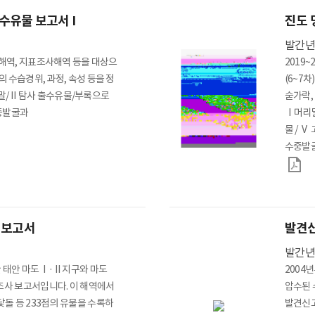
수유물 보고서 I
진도 
발간
행사
문화행사
목포해양유물전시관 교육
태안해양유물
고해역, 지표조사해역 등을 대상으
2019
 수습경위, 과정, 속성 등을 정
(6~7
말/Ⅱ탐사 출수유물/부록으로
숟가락,
: 수중발굴과
Ⅰ머리말
출판물
해양유산 디자인
조사연구 영상
우리
물 / Ⅴ 
학술보고서
수중발
학술지 “해양유산연구”
학술행사 자료집
전시도록
교육자료집
해양유산 갤러리
 보고서
연보
발견
기타
발간
자료실 소장도서
한 태안 마도Ⅰ·Ⅱ지구와 마도
2004
굴조사 보고서입니다. 이 해역에서
압수된 
닻돌 등 233점의 유물을 수록하
발견신고