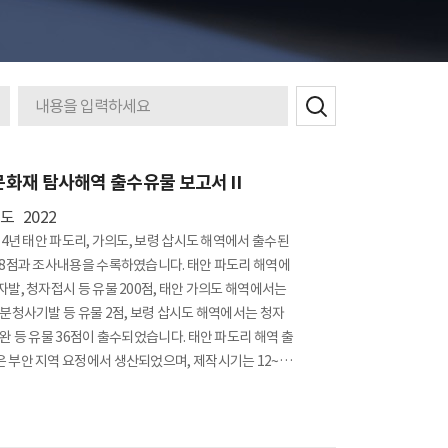
보
검색어
구
교류협력
학술지 발간
화재 탐사해역 출수유물 보고서Ⅱ
안내
년도
2022
온라인 투고
~14년 태안 파도리, 가의도, 보령 삽시도 해역에서 출수된
연구
38점과 조사내용을 수록하였습니다. 태안 파도리 해역에
연구
자발, 청자접시 등 유물 200점, 태안 가의도 해역에서는
 분청사기발 등 유물 2점, 보령 삽시도 해역에서는 청자
자완 등 유물 36점이 출수되었습니다. 태안 파도리 해역 출
 부안 지역 요정에서 생산되었으며, 제작시기는 12~13
추정됩니다. 보령 삽시도 해역 출수유물은 강진 지역에서
으며, 11세기 말에서 12세기에 제작된 것으로 추정됩