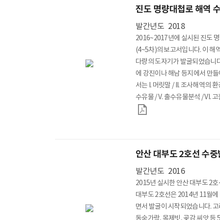
진도 명량대첩로 해역 
발간년도
2018
2016~2017년에 실시된 진도
(4~5차)의 보고서입니다. 이 
다량의 도자기가 발굴되었습니다.
에 강진이나 해남 등지에서 만들
서는 I. 머릿말 / II. 조사해역의 환경 
수유물 / V. 출수유물분석 / VI. 
안산 대부도 2호선 수
발간년도
2016
2015년 실시한 안산 대부도 
대부도 2호선은 2014년 11월
면서 발굴이 시작되었습니다. 고
동숟가락, 목제빗, 곶감 씨앗 등