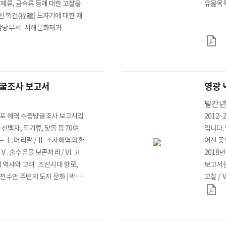
제류, 금속류 등에 대한 고찰을
 신청
공공데이터 개방
행정정보 공개
 복건(福建) 도자기에 대한 재
제도안내
주요업무계획
라는 논고가 있습니다. *담당부서 : 서해문화재과
공공데이터 신청
재정 정보
계약 정보
기관장 업무추진비
굴조사 보고서
영광 
발간
개인정보처리방침
저작권정책
읽기전용프로그램 안내
당암포 해역 수중발굴조사 보고서입
2012
선백자, 도기류, 닻돌 등 70여
입니다.
Ⅰ. 머리말 / Ⅱ. 조사해역의 환
어진 곳
/ Ⅴ. 출수유물 보존처리 / Ⅵ. 고
2018
역의 역사와 고려·조선시대 항로,
보고서는 
천수만 주변의 도자 문화 | 박형
고찰 /
다. *담당부서 : 서해문화재과