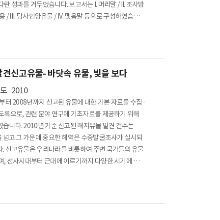
란 성과를 거두었습니다. 보고서는 I. 머리말 / II. 조사방
용 / III. 탐사인양유물 / IV. 맺음말 등으로 구성하였습니
담당부서 : 수중발굴과
견신고유물- 바닷속 유물, 빛을 보다
년도
2010
년부터 2008년까지 신고된 유물에 대한 기본 자료를 수집·
도록으로, 관련 분야 연구에 기초자료를 제공하기 위해
습니다. 2010년 기준 신고된 해저유물 발견 건수는
을 넘고 그 가운데 중요한 해역은 수중발굴조사가 실시되
. 신고유물은 우리나라를 비롯하여 주변 국가들의 유물
며, 선사시대부터 근대에 이르기까지 다양한 시기에 걸쳐
선체를 제외한 대부분의 유물은 토기, 도기, 청자, 백자, 분
등 도자기류이며, 이외에 동전, 총포 등 금속유물과 석검
유물도 있습니다. 도록은 Ⅰ. 수중발견신고유물 개요 / Ⅱ.
신고유물 / Ⅲ. 수중발견신고유물 목록 등으로 구성하