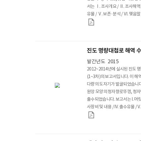
서는 Ⅰ. 조사개요 / Ⅱ. 조사해역의
유물 / Ⅴ. 보존·분석 / Ⅵ. 맺
부서 : 수중발굴과
진도 명량대첩로 해역 
발간년도
2015
2012~2014년에 실시된 진도
(1~3차)의 보고서입니다. 이 
다량의 도자기가 발굴되었습니다.
원앙 모양의 청자향로뚜껑, 청자
출수되었습니다. 보고서는 I. 머릿말 /
사장비 및 내용 / IV. 출수유물 / V. 
음말 등으로 구성하였습니다. *