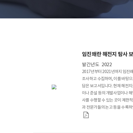
소개
인사말
역
학술활동
수중유산 발굴
임진왜란 해전지 탐사 
수중고고학
발간년도
2022
발굴
2017년부터 2021년까지 임
탐사
조사하고 수집하여, 이를 바탕으
수중조사 선박·장
담은 보고서입니다. 현재 해전지
이나 준설 등의 개발사업이나 해
사를 수행할 수 있는 곳이 제한
과 전문가들의 논고 등을 수록하
있도록 보고서를 발간하였습니다. 
조사 Ⅲ. 해전지 탐사 Ⅳ. 논고 
전시관
목포해양유물전
다. * 담당부서 : 수중발굴과