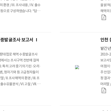
 환경 / Ⅲ. 조사내용 / Ⅳ. 출수
을 밝혀
음말 등으로 구성하였습니다. *담당
해역의 환
분석 / 
: 수중
수중발굴조사 보고서 Ⅰ
인천 
발간
 명량대첩로 해역 수중발굴조사
2010
해역에서는 조사구역 전반에 걸쳐
보고서입
 특히 고려 중기의 기린·오리·
여 점이
병, 청자기와 등 고급청자들이
주 안압
 II. 조사해역의 환경 / III. 조
정 결과
출수유물분석 / VI. 고찰 / VII. 맺
머리말 /
담당부서 : 수중발굴과
과 주변 
고찰 / 
과