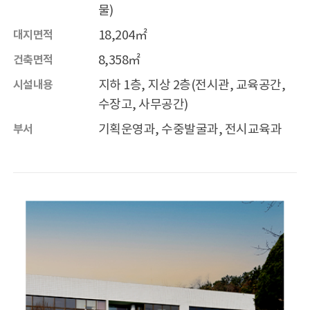
물)
18,204㎡
대지면적
전시관
목포해양유물전시관
8,358㎡
건축면적
태안해양유물전시관
지하 1층, 지상 2층(전시관, 교육공간,
시설내용
수장고, 사무공간)
행사/교육
일정
기획운영과, 수중발굴과, 전시교육과
부서
학술행사
문화행사
목포해양유물전시관 교육
태안해양유물전시관 교육
자료마당
소장품
출판물
해양유산 디자인
조사연구 영상