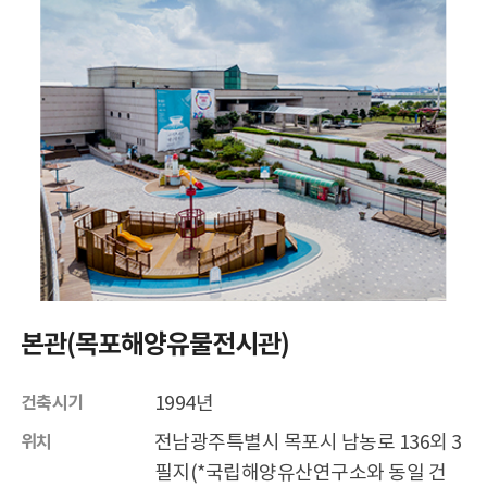
소개
인사말
역사
전망과 임무
조직
운영시설
오시는길
홍보
학술활동
수중유산 발굴
본관(목포해양유물전시관)
수중유산 보존연구
전통선박 연구
1994년
건축시기
해양역사문화 연구
전남광주특별시 목포시 남농로 136외 3
위치
교류협력
필지(*국립해양유산연구소와 동일 건
학술지 발간