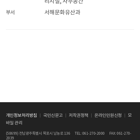
리시설, 사무공간
서해문화유산과
부서
개인정보처리방침
국민신문고
저작권정책
온라인민원신청
모
바일 관리
(58699) 전남광주특별시 목포시 남농로 136 TEL:
061-270-2000
FAX: 061-270-
2039