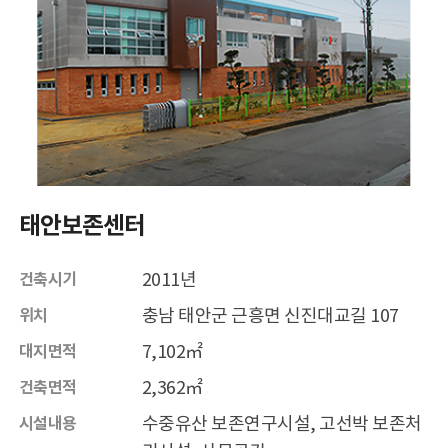
태안보존센터
2011년
건축시기
충남 태안군 근흥면 신진대교길 107
위치
7,102㎡
대지면적
2,362㎡
건축면적
수중유산 보존연구시설, 고선박 보존처
시설내용