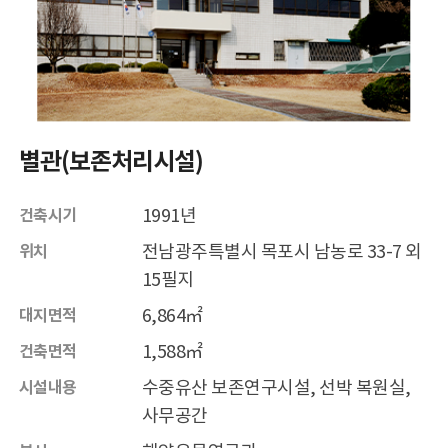
우리배 용어사전
전자도서관
고려도기 DB
해양유산 갤러리
별관(보존처리시설)
정보공개
정보공개제도와 신청
공공데이터 개방
1991년
건축시기
행정정보 공개
전남광주특별시 목포시 남농로 33-7 외
위치
15필지
이용마당
모바일 관리
6,864㎡
대지면적
개인정보처리방침
1,588㎡
건축면적
저작권정책
수중유산 보존연구시설, 선박 복원실,
시설내용
읽기전용프로그램 안내
사무공간