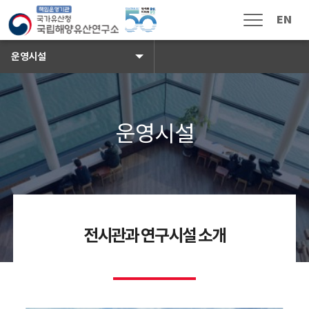
국가유산청 국립해양유산연구소 로
EN
메뉴열림
운영시설
운영시설 배경이미지
운영시설
소식 · 참여
공지사항
보도자료
채용공고
입찰공고
해풍지
전시관과 연구시설 소개
수중유산 신고
국민신문고
자주하는 질문
고객 게시판