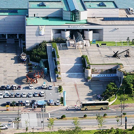
행사
문화행사
목포해양유물전시관 교육
태안해양유물
출판물
해양유산 디자인
조사연구 영상
우리
학술보고서
학술지 “해양유산연구”
학술행사 자료집
전시도록
교육자료집
해양유산 갤러리
연보
기타
자료실 소장도서