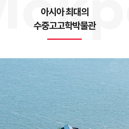
사
전망과 임무
조직
운영시설
오시는길
홍
아시아 최대의
전략체계도
수중고고학박물관
ESG 추진전략
수중유산 보존연구
전통선박 연구
해양역사문화 연
수중유산 보존과학
난파선 연구
섬문화 조사 연구
난파선 보존
전통선박 연구
수군진 조사 연구
유기물 보존
전통선박 활용
조운문화유적 조사 
비
금속유물 보존
해양실크로드 조사 
도자기 보존
수중유산 보존환경
시관
태안해양유물전시관