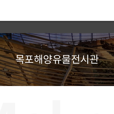
고
목포해양유물전시관
도자료
채용공고
입찰공고
해풍지
수중유산 신고
국민
전자민