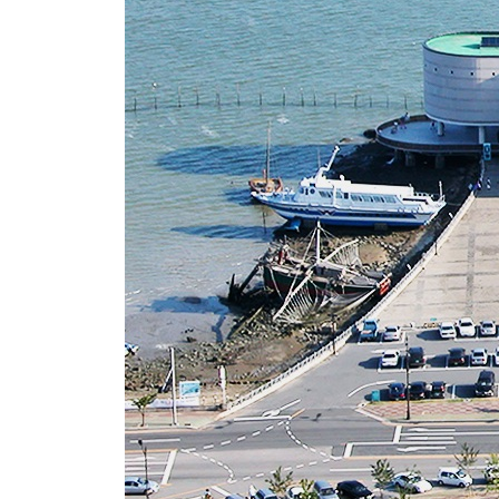
행사/교육
일정
학술
자료마당
소장품
수중유산 50선
소장품 추천
소장품 검색
열람과 복제
문화유산 기증