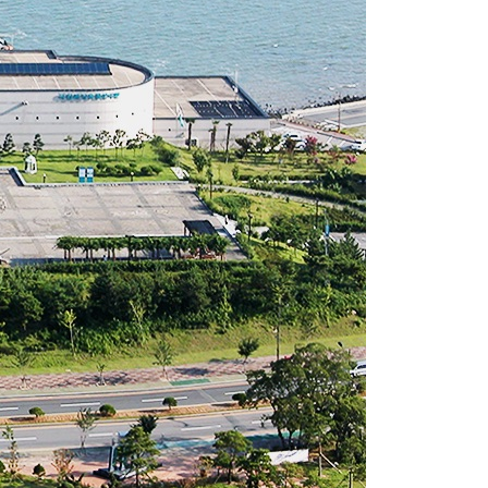
전시관 교육
배 용어사전
전자도서관
고려도기 DB
유적
도기
전자도면
자료집