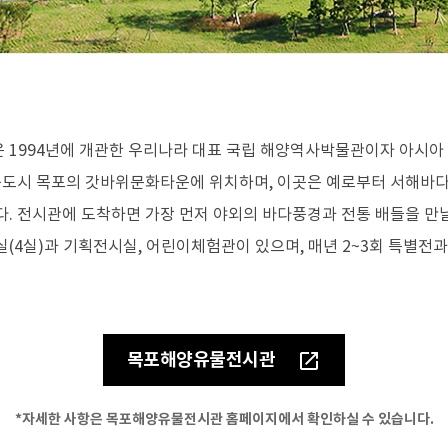
 신청
공공데이터 개방
행정정보 공개
제도안내
주요업무계획
공공데이터 신청
재정 정보
계약 정보
기관장 업무추진비
1994년에 개관한 우리나라 대표 국립 해양역사박물관이자 아시아
구도시 목포의 갓바위문화타운에 위치하며, 이곳은 예로부터 서해바
 전시관에 도착하면 가장 먼저 야외의 바다풍경과 전통 배들을 만날 
개인정보처리방침
저작권정책
읽기전용프로그램 안내
(4실)과 기획전시실, 어린이체험관이 있으며, 매년 2~3회 특별전
목포해양유물전시관
*자세한 사항은 목포해양유물전시관 홈페이지에서 확인하실 수 있습니다.