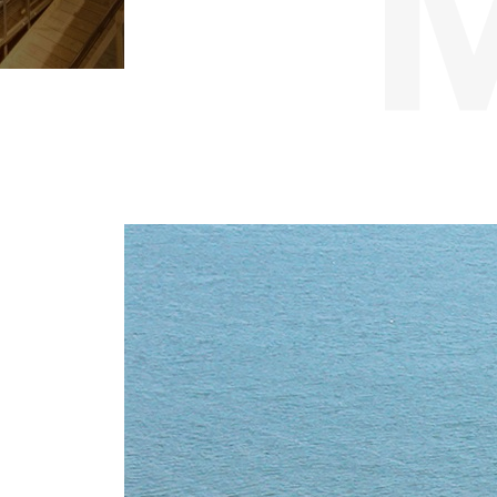
소개
인사말
역
학술활동
수중유산 발굴
수중고고학
발굴
탐사
수중조사 선박·장
전시관
목포해양유물전