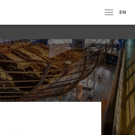
EN
메뉴열림
신문고
자주하는 질문
고객 게시판
원 참여안내
수중유산 조사
수중유산 보존
전통 선박
해양역사문화
기타