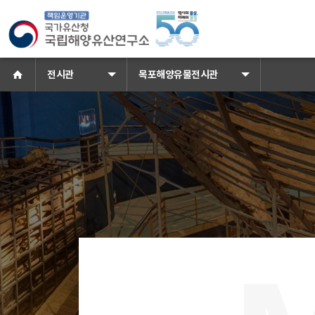
국가유산청 국립해양유산연구소 로
홈으로
전시관
목포해양유물전시관
목포해양유물전시관 배경이미지
소식 · 참여
공지사항
보