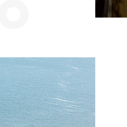
보
구
교류협력
학술지 발간
안내
온라인 투고
연구
연구