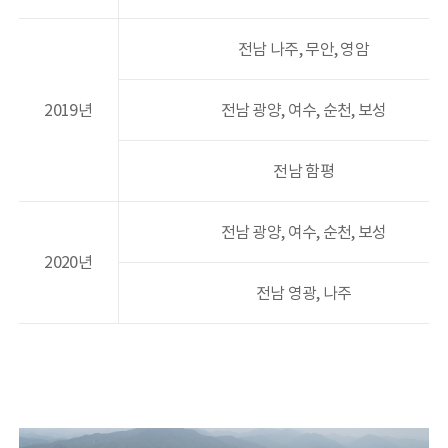
우리배 용어사전
전자도서관
전남 나주, 무안, 영암
고려도기 DB
해양유산 갤러리
2019년
전남 광양, 여수, 순천, 보성
전남 함평
정보공개
정보공개제도와 신청
공공데이터 개방
전남 광양, 여수, 순천, 보성
행정정보 공개
2020년
전남 영광, 나주
이용마당
모바일 관리
개인정보처리방침
저작권정책
읽기전용프로그램 안내