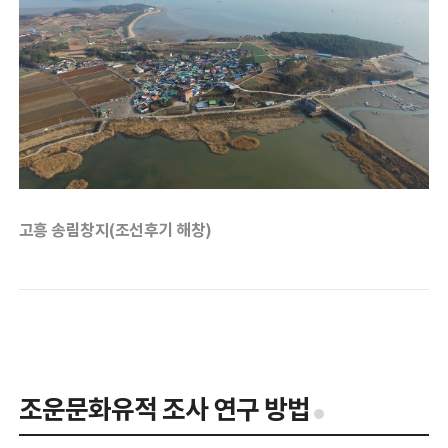
고흥 송림창지(조선후기 해창)
조운문화유적 조사 연구 방법