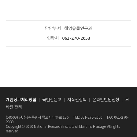
담당부서
해양유물연구과
연락처
061-270-2053
개인정보처리방침
국민신문고
저작권정책
온라인민원신청
모
바일 관리
(58699) 전남광주특별시 목포시 남농로 136 TEL:
061-270-2000
FAX: 061-270-
2039
Copyright © 2020 National Research Institute of Maritime Heritage. All rights
reserved.