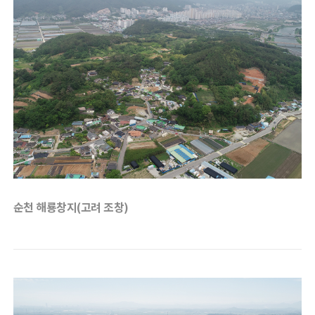
순천 해룡창지(고려 조창)