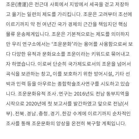
조운(漕運)은 전근대 사회에서 지방에서 세곡을 걷고 저장하
고 옮기는 일련의 제도를 가리킵니다. 조운은 고려부터 조선에
소개
인사말
이르기까지 약 천 여년간 국가 경제의 근간을 책임지던 핵심
역사
전망과 임무
물류 운송체계입니다. 조운은 기본적으로는 제도를 의미하지
조직
만 우리 연구소에서는 ‘조운문화’라는 용어를 사용함으로써 보
운영시설
다 다양한 유적과 문화요소를 조운이라는 키워드로 묶어내고
오시는길
자 하였습니다. 이로써 단순히 국가제도로서의 조운을 넘어서
홍보
곡식을 보관하는 창고, 이를 보호하기 위한 방어시설, 기타 선
박과 인력 등을 아우르는 종합학술조사연구를 시도하고 있습
학술활동
수중유산 발굴
니다. 조운문화유적 조사․연구는 2016년도 전남 동부지역을
수중유산 보존연구
시작으로 2020년에 첫 보고서를 발간하였고 앞으로 전남(서
전통선박 연구
부)․전북․경남․충청․경기․한강 수계에 이르기까지 순차적인
해양역사문화 연구
조사를 통해 조운문화의 양상을 온전히 복구할 계획입니다.
교류협력
학술지 발간