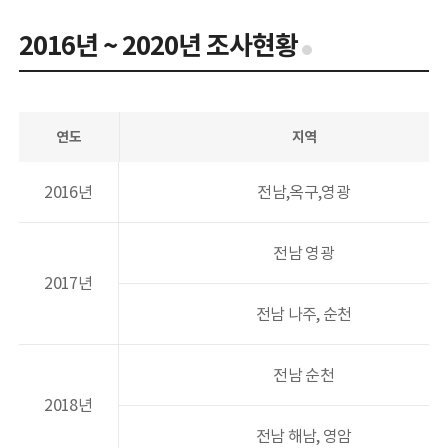
2016년 ~ 2020년 조사현황
전시관
목포해양유물전시관
태안해양유물전시관
연도
지역
행사/교육
일정
2016년
전남,옥구,영광
학술행사
문화행사
목포해양유물전시관 교육
전남 영광
태안해양유물전시관 교육
2017년
전남 나주, 순천
자료마당
소장품
전남 순천
출판물
2018년
해양유산 디자인
전남 해남, 영암
조사연구 영상