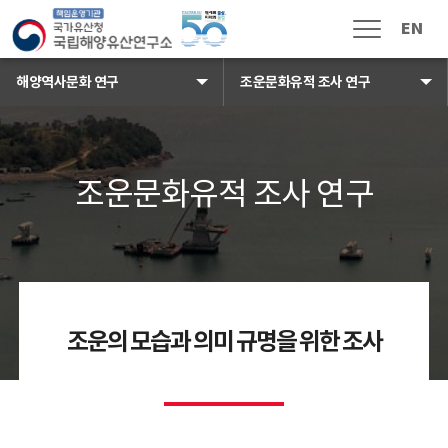
국가유산청 국립해양유산연구소 로
EN
메뉴열림
해양역사문화 연구
조운문화유적 조사 연구
조운창 조사 연구 배경이미지
조운문화유적 조사 연구
소식 · 참여
공지사항
보도자료
채용공고
입찰공고
해풍지
조운의 모습과 의미 규명을 위한 조사
수중유산 신고
국민신문고
자주하는 질문
고객 게시판